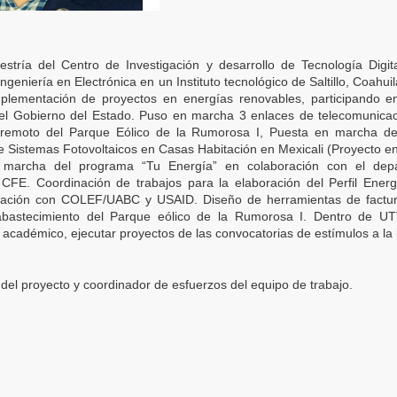
tría del Centro de Investigación y desarrollo de Tecnología Digit
Ingeniería en Electrónica en un Instituto tecnológico de Saltillo, Coahu
mplementación de proyectos en energías renovables, participando e
del Gobierno del Estado. Puso en marcha 3 enlaces de telecomunicac
l remoto del Parque Eólico de la Rumorosa I, Puesta en marcha d
 Sistemas Fotovoltaicos en Casas Habitación en Mexicali (Proyecto e
 marcha del programa “Tu Energía” en colaboración con el dep
 CFE. Coordinación de trabajos para la elaboración del Perfil Energ
oración con COLEF/UABC y USAID. Diseño de herramientas de factur
oabastecimiento del Parque eólico de la Rumorosa I. Dentro de U
 académico, ejecutar proyectos de las convocatorias de estímulos a la
del proyecto y coordinador de esfuerzos del equipo de trabajo.