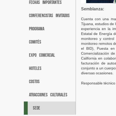
FECHAS IMPORTANTES
Semblanza:
CONFERENCISTAS INVITADOS
Cuenta con una maes
Tijuana, estudios de 
PROGRAMA
experiencia en la i
Estatal de Energía 
monitoreo y contro
COMITÉS
monitoreo remotos de
el BID), Puesta en
Comercialización de
EXPO COMERCIAL
California en colab
facturación de aut
HOTELES
conjunto a un cuerpo
diversas ocasiones.
COSTOS
Responsable técnico 
ATRACCIONES CULTURALES
SEDE